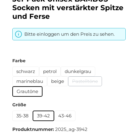
Socken mit verstärkter Spitze
und Ferse
Bitte einloggen um den Preis zu sehen.
auswählen
Farbe
schwarz
petrol
dunkelgrau
marineblau
beige
Pastelltöne
(Diese Option ist zurzeit n
Grautöne
auswählen
Größe
35-38
39-42
43-46
Produktnummer:
2025_ag-3942