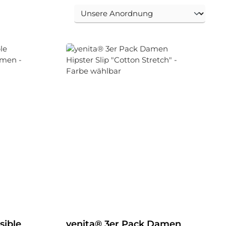
sible
yenita® 3er Pack Damen