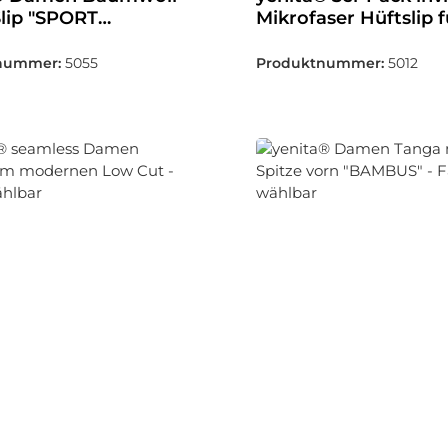
Slip "SPORT
Mikrofaser Hüftslip f
TION" - Farbe
Damen - Farbe wähl
r
nummer:
5055
Produktnummer:
5012