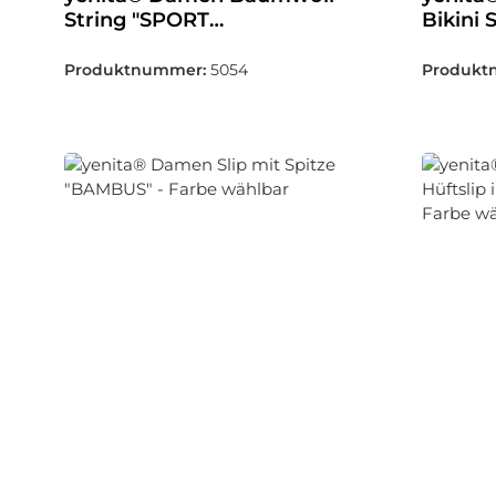
String "SPORT
Bikini 
COLLECTION" - Farbe
COLLEC
wählbar
wählba
Produktnummer:
5054
Produkt