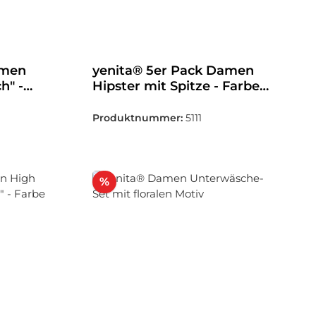
amen
yenita® 5er Pack Damen
h" -
Hipster mit Spitze - Farbe
wählbar
Produktnummer:
5111
Rabatt
%