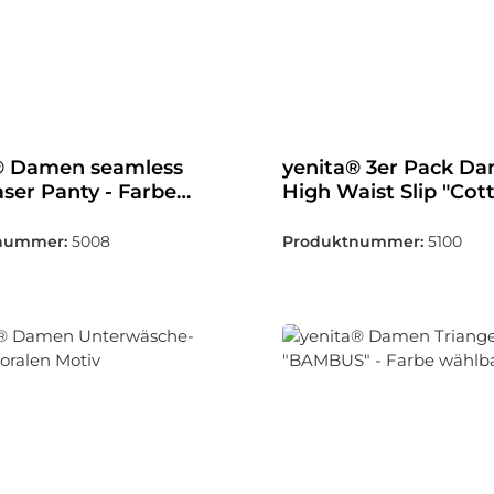
® Damen seamless
yenita® 3er Pack D
ser Panty - Farbe
High Waist Slip "Cot
r
Stretch" - Farbe wäh
nummer:
5008
Produktnummer:
5100
tt