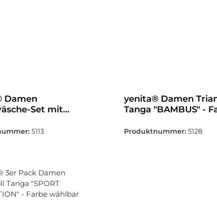
® Damen
yenita® Damen Tria
äsche-Set mit
Tanga "BAMBUS" - F
n Motiv
wählbar
nummer:
5113
Produktnummer:
5128