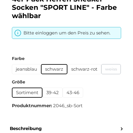
Socken "SPORT LINE" - Farbe
wählbar
Bitte einloggen um den Preis zu sehen.
auswählen
Farbe
jeansblau
schwarz
schwarz-rot
weiss
(Diese Optio
auswählen
Größe
Sortiment
39-42
43-46
Produktnummer:
2046_sb-Sort
Beschreibung