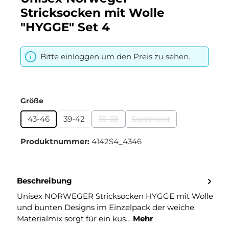
Stricksocken mit Wolle
"HYGGE" Set 4
Bitte einloggen um den Preis zu sehen.
auswählen
Größe
43-46
39-42
35-38
Sortiment
(Diese Option ist zurzeit nicht verfüg
(Diese Option ist zurzei
Produktnummer:
4142S4_4346
Beschreibung
Unisex NORWEGER Stricksocken HYGGE mit Wolle
und bunten Designs im Einzelpack der weiche
Materialmix sorgt für ein kus…
Mehr