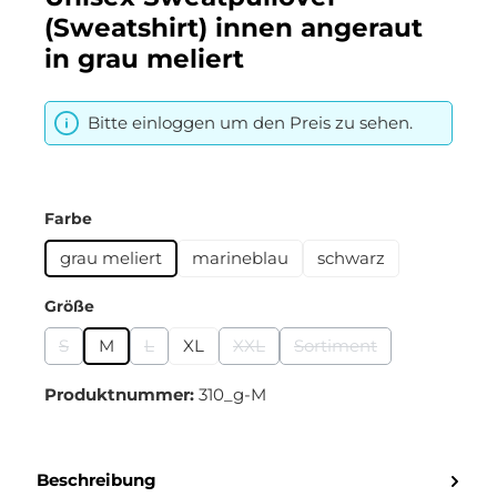
(Sweatshirt) innen angeraut
in grau meliert
Bitte einloggen um den Preis zu sehen.
auswählen
Farbe
grau meliert
marineblau
schwarz
auswählen
Größe
S
M
L
XL
XXL
Sortiment
(Diese Option ist zurzeit nicht verfügbar.)
(Diese Option ist zurzeit nicht verfügbar.)
(Diese Option ist zurzeit nicht verf
(Diese Option ist zurze
Produktnummer:
310_g-M
Beschreibung