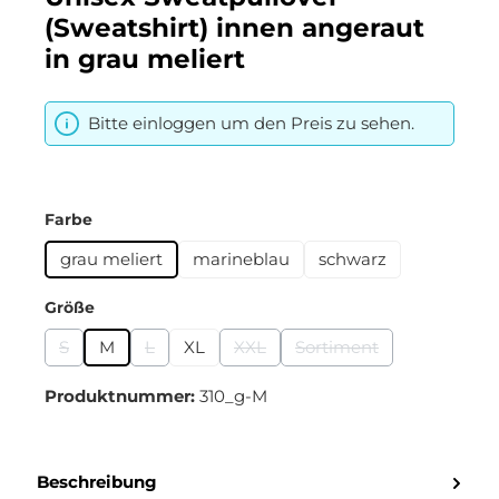
(Sweatshirt) innen angeraut
in grau meliert
Bitte einloggen um den Preis zu sehen.
auswählen
Farbe
grau meliert
marineblau
schwarz
auswählen
Größe
S
M
L
XL
XXL
Sortiment
(Diese Option ist zurzeit nicht verfügbar.)
(Diese Option ist zurzeit nicht verfügbar.)
(Diese Option ist zurzeit nicht verf
(Diese Option ist zurze
Produktnummer:
310_g-M
Beschreibung